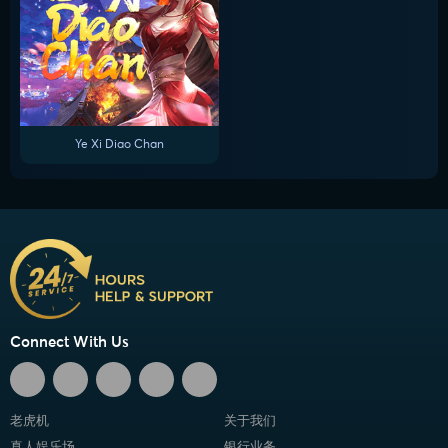
Ye Xi Diao Chan
Connect With Us
老虎机
关于我们
真人娱乐场
银行业务