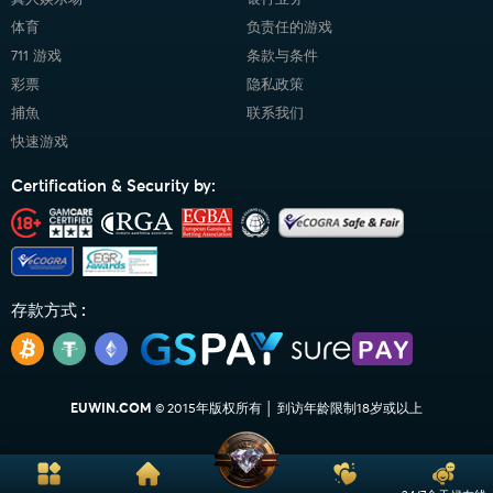
体育
负责任的游戏
711 游戏
条款与条件
彩票
隐私政策
捕魚
联系我们
快速游戏
Certification & Security by:
存款方式 :
EUWIN.COM
© 2015年版权所有 │ 到访年龄限制18岁或以上