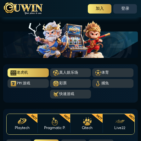
加入
登录
老虎机
真人娱乐场
体育
711 游戏
彩票
捕魚
快速游戏
HOT
HOT
HOT
HOT
Playtech
Pragmatic P.
Qtech
Live22