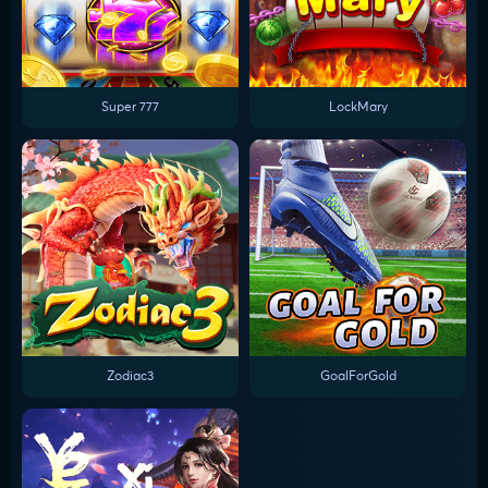
Super 777
LockMary
Zodiac3
GoalForGold