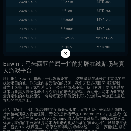
2026-08-10
***5515
MYR 300
2026-08-10
***llex
MYR 250
2026-08-10
***s666
MYR 925
2026-08-10
***3868
MYR 248
2026-08-10
***wn88
MYR 5086
2026-08-10
***rul9
MYR 900
×
Euwin：马来西亚首屈一指的持牌在线赌场与真
人游戏平台
欢迎来到 Euwin，体验下一代娱乐盛宴——这里是您在马来西亚首选的在
线赌场目的地。作为业内备受信赖的品牌，我们荣获多项国际博彩牌照，
致力于为每一位玩家打造安全、公平的游戏环境。我们专注于提供卓越的
马来西亚真人赌场体验及高额投注的老虎机游戏，通过专为马来西亚市场
量身定制的本地化服务，将赌场现场那份原汁原味的激情与刺激直接呈现
在您的屏幕之上。
步入2026年，我们激动地推出全新升级版本，旨在为您带来流畅无缝的运
行体验与顶级的安全保障。无论您是热衷于在 Pragmatic Play 的游戏中追
逐巨奖，还是向往 Evolution Gaming 真人荷官桌台所呈现的沉浸式逼真
体验，我们的平台始终是马来西亚老虎机娱乐场的“黄金标杆”。诚邀您在焕
然一新的2026版界面上，尽享数字博彩的巅峰体验——这一界面经过精心