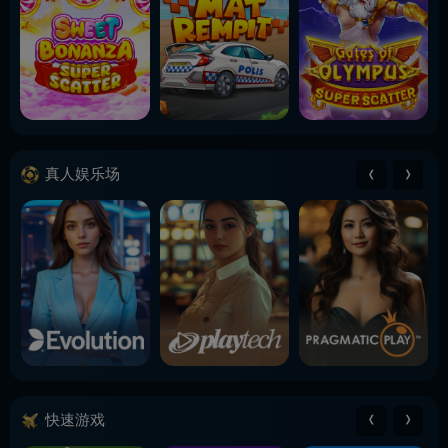
‹
›
真人娱乐场
‹
›
快速游戏