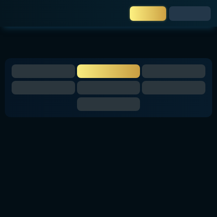
SERTAI
LOG MASUK
Slots
Kasino Langsung
Sukan
Permainan 711
Loteri
Fishing
Permainan Pantas
Providers
Main Permainan Kasino Langsung Terbaik Malaysia
pada 2024- Main Pragmatik, Permainan Evolusi, Roulette
Langsung