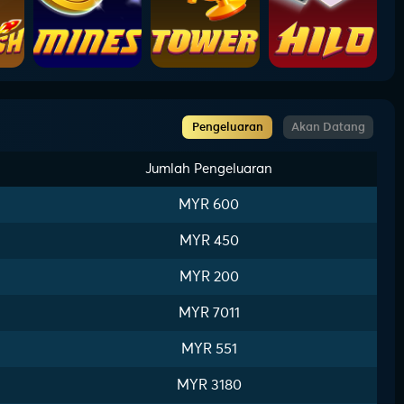
Pengeluaran
Akan Datang
Jumlah Pengeluaran
MYR 600
MYR 450
MYR 200
MYR 7011
MYR 551
MYR 3180