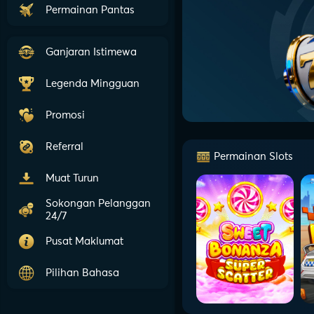
Permainan Pantas
Ganjaran Istimewa
Legenda Mingguan
Promosi
Referral
Permainan Slots
Muat Turun
Sokongan Pelanggan
24/7
Pusat Maklumat
Pilihan Bahasa