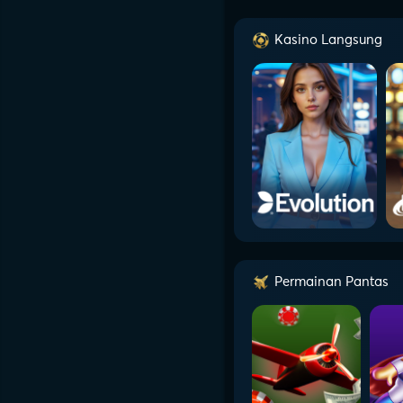
Kasino Langsung
Permainan Pantas