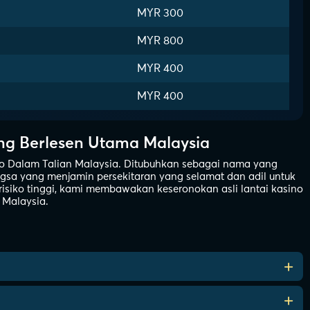
MYR 300
MYR 800
MYR 400
MYR 400
ng Berlesen Utama Malaysia
ino Dalam Talian Malaysia. Ditubuhkan sebagai nama yang
sa yang menjamin persekitaran yang selamat dan adil untuk
isiko tinggi, kami membawakan keseronokan asli lantai kasino
 Malaysia.