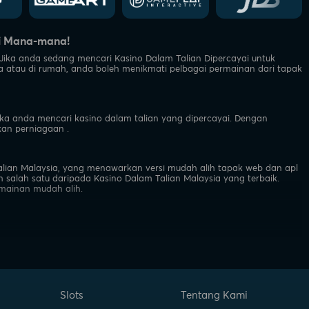
Di Mana-mana!
ka anda sedang mencari Kasino Dalam Talian Dipercayai untuk
da atau di rumah, anda boleh menikmati pelbagai permainan dari tapak
jika anda mencari kasino dalam talian yang dipercayai. Dengan
kan perniagaan .
ian Malaysia, yang menawarkan versi mudah alih tapak web dan apl
h salah satu daripada Kasino Dalam Talian Malaysia yang terbaik.
mainan mudah alih.
t, permainan meja dan permainan peniaga secara langsung.
Slots
Tentang Kami
kasino secara langsung di Malaysia.