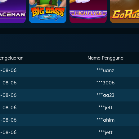
Pengeluaran
Nama Pengguna
6-08-06
***uanz
6-08-06
***3006
6-08-06
***aa23
6-08-06
***jett
6-08-06
***ahim
6-08-06
***jett